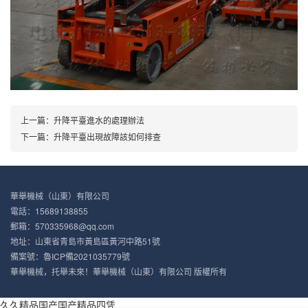
上一篇：
升降平臺進水的處理辦法
下一篇：
升降平臺出現故障該如何排查
華舉機械（山東）有限公司
電話：15689138855
郵箱：570335968@qq.com
地址：山東省青島市黃島區黃河中路51號
備案號：
魯ICP備2021035779號
華舉機械，托舉未來！華舉機械（山東）有限公司 版權所有
久久精品国产国产精品四凭