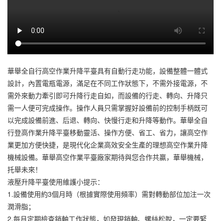
華舉全自行高空作業升降平臺具有自動行走功能，設備整體一體式
設計，內置電瓶電源，滿足在不同工作狀態下，不需外接電源，不
需外來動力牽引即可升降行走自如，而設備的行走、轉向、升降只
需一人便可完成操作。操作人員只需掌握好設備前的控制手柄既可
以完成設備前進、后退、轉向、快慢行走和升降等動作。華舉全自
行登高作業升降平臺移動靈活、操作方便、省工、省力，讓高空作
業更加方便快捷，是現代化企業高效安全生產的理想高空作業升降
機械設備。華舉高空作業平臺廠家期待與您合作共贏，華舉機械，
托舉未來！
液壓升降平臺使用維護小提示：
1.設備使用約3個月時（根據實際使用頻率）需對轉動部位加注一次
潤滑脂；
2.每月定期檢查銷軸工作狀態，如發現銷軸、螺絲松脫，一定要緊