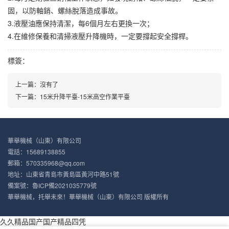
固，以防軸銷、螺絲脫落造成事故。
3.液壓油應保持清潔，每6個月左右更換一次；
4.在維修保養和清掃液壓升降機時，一定要撐起安全撐桿。
標簽：
上一篇：
沒有了
下一篇：
15米升降平臺-15米高空作業平臺
華舉機械（山東）有限公司
電話：15689138855
郵箱：570335968@qq.com
地址：山東省青島市黃島區黃河中路51號
備案號：
魯ICP備2021035779號
華舉機械，托舉未來！華舉機械（山東）有限公司 版權所有
久久精品国产国产精品四凭