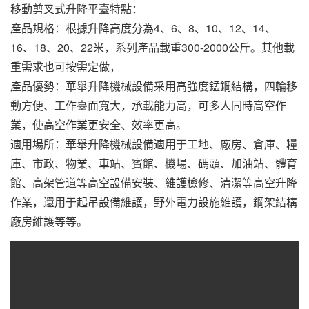
移動剪叉式升降平臺特點：
產品規格：根據升降高度分為4、6、8、10、12、14、
16、18、20、22米，系列產品載重300-2000公斤。其他載
重需求也可按需定做，
產品優勢：華舉升降機械設備采用高強度錳鋼結構，四輪移
動方便、工作臺面寬大，承載能力高，可多人同時高空作
業，使高空作業更安全、效率更高。
適用場所：華舉升降機械設備適用于工地、廠房、倉庫、糧
庫、市政、物業、車站、賓館、機場、碼頭、加油站、體育
館、高架管道等高空設備安裝、維護檢修、清潔等高空升降
作業，還用于起吊設備維護，野外電力設施維護，鋼架結構
廠房維護等等。