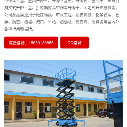
空作業平臺、登高升降車、升降平臺車、升降梯、登高車、全自行
剪叉式升降平臺、折臂曲臂高空作業升降車、固定式升降機械等。
公司產品廣泛用于廠房維護、市政工程、設備檢修、物業管理、倉
庫、航空、機場、港口、車站、加油站、體育場、展覽館等室內外
各種行業和場所。
電話咨詢：15689138855
QQ咨詢