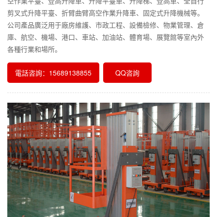
空作業平臺、登高升降車、升降平臺車、升降梯、登高車、全自行
剪叉式升降平臺、折臂曲臂高空作業升降車、固定式升降機械等。
公司產品廣泛用于廠房維護、市政工程、設備檢修、物業管理、倉
庫、航空、機場、港口、車站、加油站、體育場、展覽館等室內外
各種行業和場所。
電話咨詢：15689138855
QQ咨詢