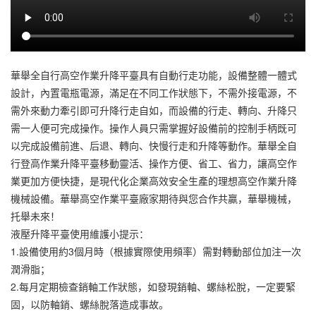
華舉全自行高空作業升降平臺具有自動行走功能，設備整體一體式
設計，內置電瓶電源，滿足在不同工作狀態下，不需外接電源，不
需外來動力牽引即可升降行走自如，而設備的行走、轉向、升降只
需一人便可完成操作。操作人員只需掌握好設備前的控制手柄既可
以完成設備前進、后退、轉向、快慢行走和升降等動作。華舉全自
行登高作業升降平臺移動靈活、操作方便、省工、省力，讓高空作
業更加方便快捷，是現代化企業高效安全生產的理想高空作業升降
機械設備。華舉高空作業平臺廠家期待與您合作共贏，華舉機械，
托舉未來！
液壓升降平臺使用維護小提示：
1.設備使用約3個月時（根據實際使用頻率）需對轉動部位加注一次
潤滑脂；
2.每月定期檢查銷軸工作狀態，如發現銷軸、螺絲松脫，一定要緊
固，以防軸銷、螺絲脫落造成事故。