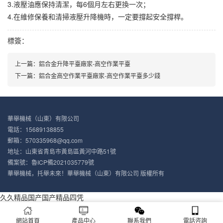
3.液壓油應保持清潔，每6個月左右更換一次；
4.在維修保養和清掃液壓升降機時，一定要撐起安全撐桿。
標簽：
上一篇：
鋁合金升降平臺廠家-高空作業平臺
下一篇：
鋁合金高空作業平臺廠家-高空作業平臺多少錢
華舉機械（山東）有限公司
電話：15689138855
郵箱：570335968@qq.com
地址：山東省青島市黃島區黃河中路51號
備案號：
魯ICP備2021035779號
華舉機械，托舉未來！華舉機械（山東）有限公司 版權所有
久久精品国产国产精品四凭
網站首頁
產品中心
聯系我們
電話咨詢