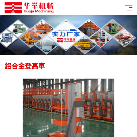
鋁合金登高車