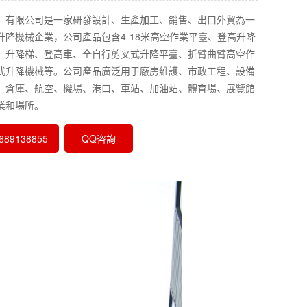
）有限公司是一家研發設計、生產加工、銷售、出口外貿為一
升降機械企業，公司產品包含4-18米高空作業平臺、登高升降
、升降梯、登高車、全自行剪叉式升降平臺、折臂曲臂高空作
式升降機械等。公司產品廣泛用于廠房維護、市政工程、設備
、倉庫、航空、機場、港口、車站、加油站、體育場、展覽館
業和場所。
89138855
QQ咨詢