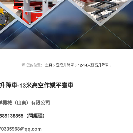
您的位置：
主頁
>
登高升降車
>
12-14米登高升降車
>
車升降車-13米高空作業平臺車
舉機械（山東）有限公司
689138855（閆經理）
0335968@qq.com