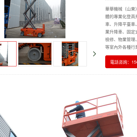
華舉機械（山東
體的專業化登高
車、升降平臺車
業升降車、固定
檢修、物業管理
等室內外各種行
電話咨詢：156