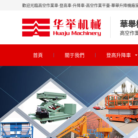
歡迎光臨高空作業車-登高車-升降車-高空作業平臺-華舉升降機廠
華舉
高空作
首頁
關于我們
登高升降車