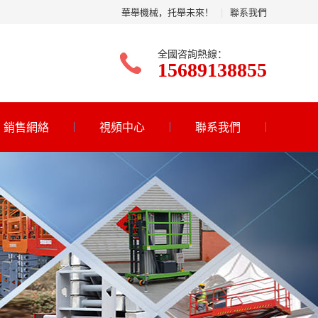
華舉機械，托舉未來！
|
聯系我們
全國咨詢熱線：
15689138855
銷售網絡
視頻中心
聯系我們