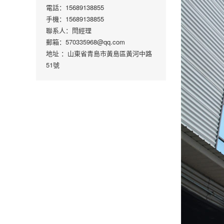
電話：15689138855
手機：15689138855
聯系人：閆經理
郵箱：570335968@qq.com
地址 ：山東省青島市黃島區黃河中路
51號