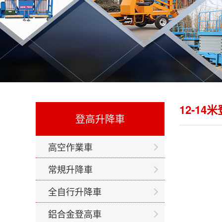
12-14
登高升降車
高空作業車
常規升降車
全自行升降車
鋁合金登高車