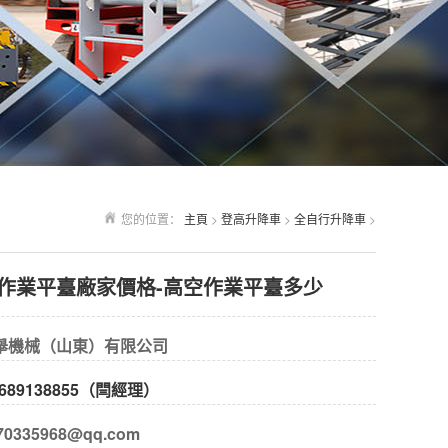
您的位置：
主頁
>
登高升降車
>
全自行升降車
>
作業平臺廠家價格-高空作業平臺多少
舉機械（山東）有限公司
689138855（閆經理）
0335968@qq.com