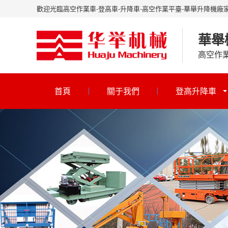
歡迎光臨高空作業車-登高車-升降車-高空作業平臺-華舉升降機廠
華舉
高空作
首頁
關于我們
登高升降車