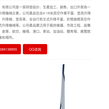
）有限公司是一家研發設計、生產加工、銷售、出口外貿為一
升降機械企業，公司產品包含4-18米高空作業平臺、登高升降
、升降梯、登高車、全自行剪叉式升降平臺、折臂曲臂高空作
式升降機械等。公司產品廣泛用于廠房維護、市政工程、設備
、倉庫、航空、機場、港口、車站、加油站、體育場、展覽館
業和場所。
89138855
QQ咨詢