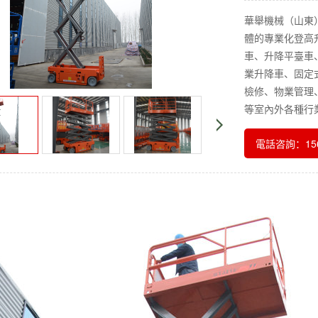
華舉機械（山東
體的專業化登高
車、升降平臺車
業升降車、固定
檢修、物業管理
等室內外各種行
電話咨詢：156