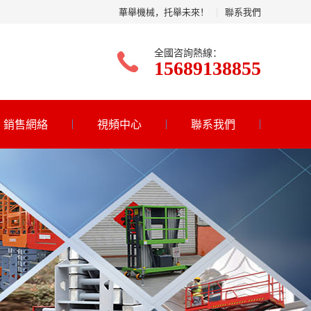
華舉機械，托舉未來！
|
聯系我們
全國咨詢熱線：
15689138855
銷售網絡
視頻中心
聯系我們