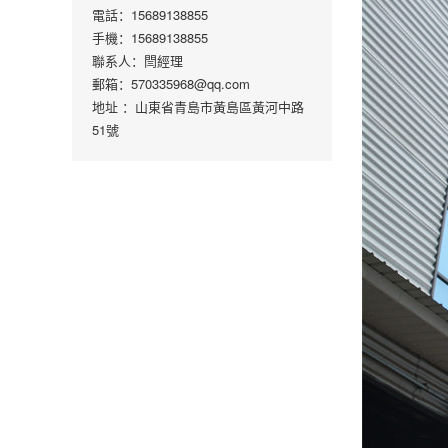
電話：15689138855
手機：15689138855
聯系人：閆經理
郵箱：570335968@qq.com
地址 ：山東省青島市黃島區黃河中路
51號