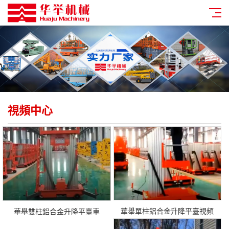
視頻中心
華舉單柱鋁合金升降平臺視頻
華舉雙柱鋁合金升降平臺車