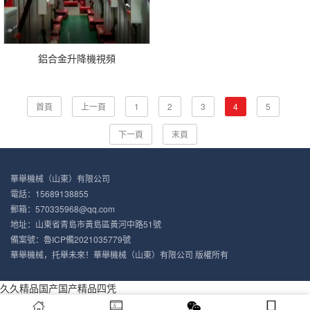
鋁合金升降機視頻
首頁
上一頁
1
2
3
4
5
下一頁
末頁
華舉機械（山東）有限公司
電話：15689138855
郵箱：570335968@qq.com
地址：山東省青島市黃島區黃河中路51號
備案號：
魯ICP備2021035779號
華舉機械，托舉未來！華舉機械（山東）有限公司 版權所有
久久精品国产国产精品四凭