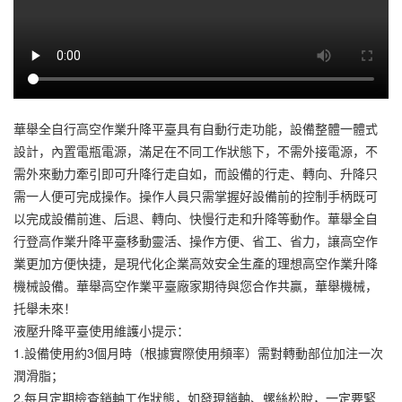
華舉全自行高空作業升降平臺具有自動行走功能，設備整體一體式
設計，內置電瓶電源，滿足在不同工作狀態下，不需外接電源，不
需外來動力牽引即可升降行走自如，而設備的行走、轉向、升降只
需一人便可完成操作。操作人員只需掌握好設備前的控制手柄既可
以完成設備前進、后退、轉向、快慢行走和升降等動作。華舉全自
行登高作業升降平臺移動靈活、操作方便、省工、省力，讓高空作
業更加方便快捷，是現代化企業高效安全生產的理想高空作業升降
機械設備。華舉高空作業平臺廠家期待與您合作共贏，華舉機械，
托舉未來！
液壓升降平臺使用維護小提示：
1.設備使用約3個月時（根據實際使用頻率）需對轉動部位加注一次
潤滑脂；
2.每月定期檢查銷軸工作狀態，如發現銷軸、螺絲松脫，一定要緊