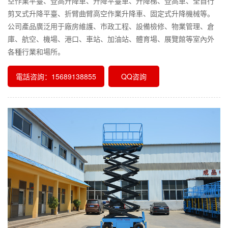
空作業平臺、登高升降車、升降平臺車、升降梯、登高車、全自行
剪叉式升降平臺、折臂曲臂高空作業升降車、固定式升降機械等。
公司產品廣泛用于廠房維護、市政工程、設備檢修、物業管理、倉
庫、航空、機場、港口、車站、加油站、體育場、展覽館等室內外
各種行業和場所。
電話咨詢：15689138855
QQ咨詢