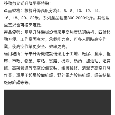
移動剪叉式升降平臺特點：
產品規格：根據升降高度分為4、6、8、10、12、14、
16、18、20、22米，系列產品載重300-2000公斤。其他載
重需求也可按需定做，
產品優勢：華舉升降機械設備采用高強度錳鋼結構，四輪移
動方便、工作臺面寬大，承載能力高，可多人同時高空作
業，使高空作業更安全、效率更高。
適用場所：華舉升降機械設備適用于工地、廠房、倉庫、糧
庫、市政、物業、車站、賓館、機場、碼頭、加油站、體育
館、高架管道等高空設備安裝、維護檢修、清潔等高空升降
作業，還用于起吊設備維護，野外電力設施維護，鋼架結構
廠房維護等等。