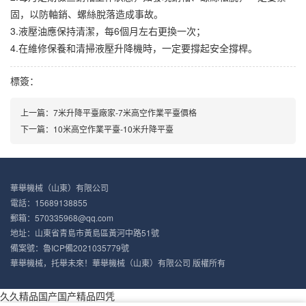
固，以防軸銷、螺絲脫落造成事故。
3.液壓油應保持清潔，每6個月左右更換一次；
4.在維修保養和清掃液壓升降機時，一定要撐起安全撐桿。
標簽：
上一篇：
7米升降平臺廠家-7米高空作業平臺價格
下一篇：
10米高空作業平臺-10米升降平臺
華舉機械（山東）有限公司
電話：15689138855
郵箱：570335968@qq.com
地址：山東省青島市黃島區黃河中路51號
備案號：
魯ICP備2021035779號
華舉機械，托舉未來！華舉機械（山東）有限公司 版權所有
久久精品国产国产精品四凭