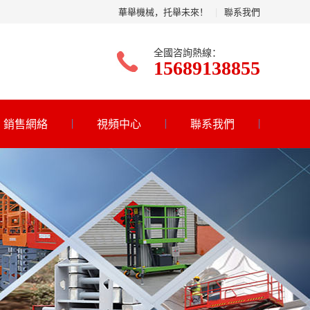
華舉機械，托舉未來！
|
聯系我們
全國咨詢熱線：
15689138855
銷售網絡
視頻中心
聯系我們