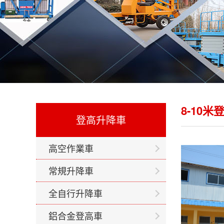
8-10
登高升降車
高空作業車
常規升降車
全自行升降車
鋁合金登高車