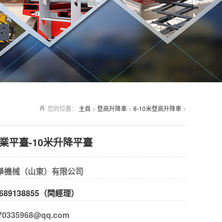
您的位置：
主頁
>
登高升降車
>
8-10米登高升降車
>
業平臺-10米升降平臺
舉機械（山東）有限公司
689138855（閆經理）
0335968@qq.com