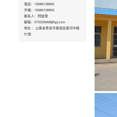
電話：15689138855
手機：15689138855
聯系人：閆經理
郵箱：570335968@qq.com
地址 ：山東省青島市黃島區黃河中路
51號