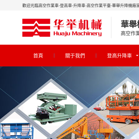
歡迎光臨高空作業車-登高車-升降車-高空作業平臺-華舉升降機廠
華舉
高空作
首頁
關于我們
登高升降車