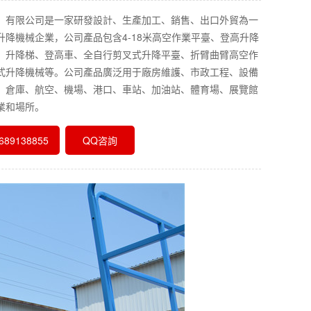
）有限公司是一家研發設計、生產加工、銷售、出口外貿為一
升降機械企業，公司產品包含4-18米高空作業平臺、登高升降
、升降梯、登高車、全自行剪叉式升降平臺、折臂曲臂高空作
式升降機械等。公司產品廣泛用于廠房維護、市政工程、設備
、倉庫、航空、機場、港口、車站、加油站、體育場、展覽館
業和場所。
89138855
QQ咨詢