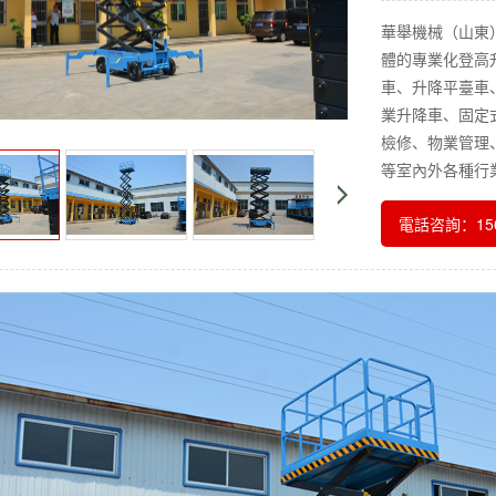
華舉機械（山東
體的專業化登高
車、升降平臺車
業升降車、固定
檢修、物業管理
等室內外各種行
電話咨詢：156